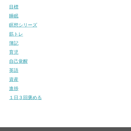
目標
睡眠
瞑想シリーズ
筋トレ
簿記
育児
自己覚醒
英語
資産
進捗
１日３回褒める