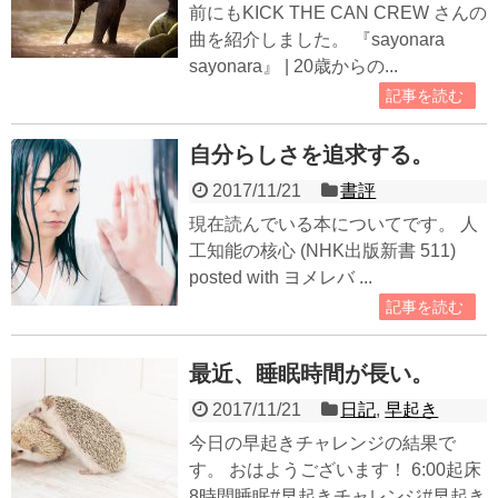
前にもKICK THE CAN CREW さんの
曲を紹介しました。 『sayonara
sayonara』 | 20歳からの...
記事を読む
自分らしさを追求する。
2017/11/21
書評
現在読んでいる本についてです。 人
工知能の核心 (NHK出版新書 511)
posted with ヨメレバ ...
記事を読む
最近、睡眠時間が長い。
2017/11/21
日記
,
早起き
今日の早起きチャレンジの結果で
す。 おはようございます！ 6:00起床
8時間睡眠#早起きチャレンジ#早起き