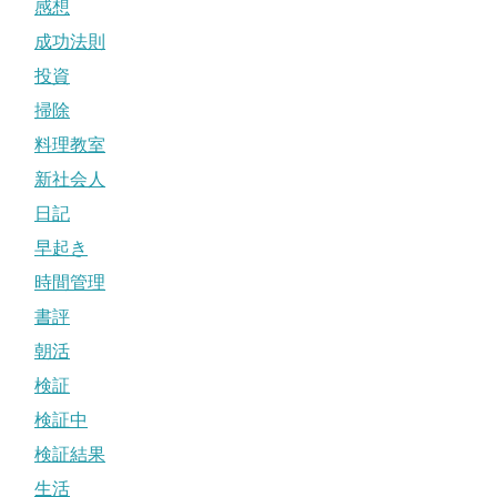
感想
成功法則
投資
掃除
料理教室
新社会人
日記
早起き
時間管理
書評
朝活
検証
検証中
検証結果
生活