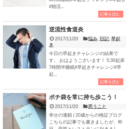
#朝活...
記事を読む
逆流性食道炎
2017/11/20
悩み
,
日記
,
早起
き
今日の早起きチャレンジの結果で
す。 おはようございます！ 5:30起床
7時間半睡眠#早起きチャレンジ#早
起...
記事を読む
ポチ袋を常に持ち歩こう！
2017/11/20
思うこと
幸せの連鎖 | 20歳からの検証ブログ
こちらの記事でも書きましたが、昨
日、両親とレストランに行きまし