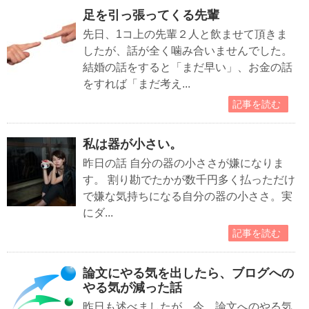
足を引っ張ってくる先輩
先日、1コ上の先輩２人と飲ませて頂きま
したが、話が全く噛み合いませんでした。
結婚の話をすると「まだ早い」、お金の話
をすれば「まだ考え...
記事を読む
私は器が小さい。
昨日の話 自分の器の小ささが嫌になりま
す。 割り勘でたかが数千円多く払っただけ
で嫌な気持ちになる自分の器の小ささ。実
にダ...
記事を読む
論文にやる気を出したら、ブログへの
やる気が減った話
昨日も述べましたが、今、論文へのやる気