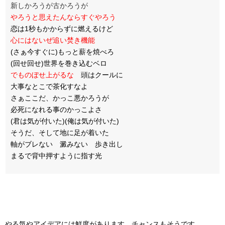
新しかろうが古かろうが
やろうと思えたんならすぐやろう
恋は1秒もかからずに燃えるけど
心にはないぜ追い焚き機能
(さぁ今すぐに)もっと薪を焼べろ
(回せ回せ)世界を巻き込むベロ
でものぼせ上がるな
頭はクールに
大事なとこで茶化すなよ
さぁここだ、かっこ悪かろうが
必死になれる事のかっこよさ
(君は気が付いた)(俺は気が付いた)
そうだ、そして地に足が着いた
軸がブレない 澱みない 歩き出し
まるで背中押すように指す光
やる気やアイデアには鮮度があります。チャンスもそうです。