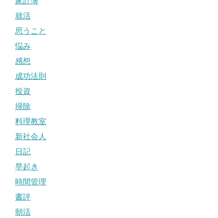
家計簿
就活
思うこと
悩み
感想
成功法則
投資
掃除
料理教室
新社会人
日記
早起き
時間管理
書評
朝活