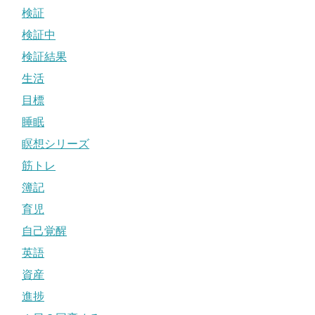
検証
検証中
検証結果
生活
目標
睡眠
瞑想シリーズ
筋トレ
簿記
育児
自己覚醒
英語
資産
進捗