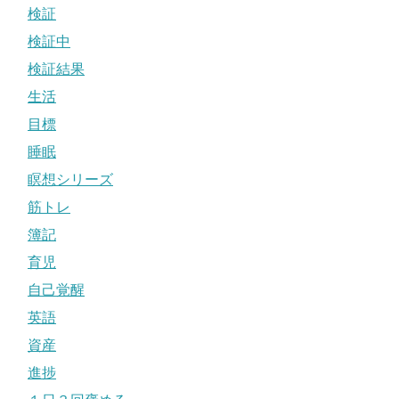
検証
検証中
検証結果
生活
目標
睡眠
瞑想シリーズ
筋トレ
簿記
育児
自己覚醒
英語
資産
進捗