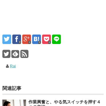
0
0
0
Rai
関連記事
作業興奮と、やる気スイッチを押す４