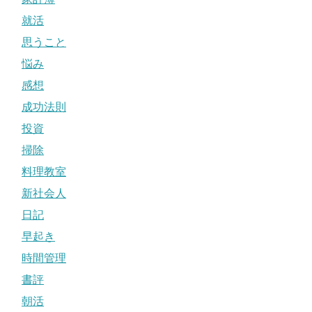
就活
思うこと
悩み
感想
成功法則
投資
掃除
料理教室
新社会人
日記
早起き
時間管理
書評
朝活