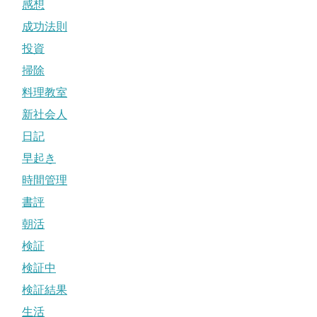
感想
成功法則
投資
掃除
料理教室
新社会人
日記
早起き
時間管理
書評
朝活
検証
検証中
検証結果
生活