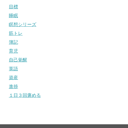
目標
睡眠
瞑想シリーズ
筋トレ
簿記
育児
自己覚醒
英語
資産
進捗
１日３回褒める