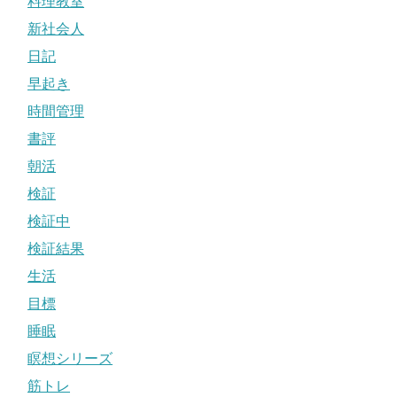
料理教室
新社会人
日記
早起き
時間管理
書評
朝活
検証
検証中
検証結果
生活
目標
睡眠
瞑想シリーズ
筋トレ