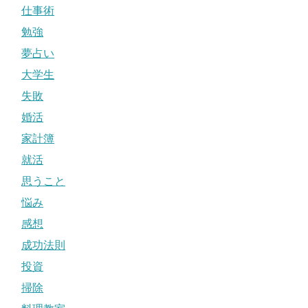
仕事術
勉強
夢占い
大学生
失敗
婚活
家計簿
就活
思うこと
悩み
感想
成功法則
投資
掃除