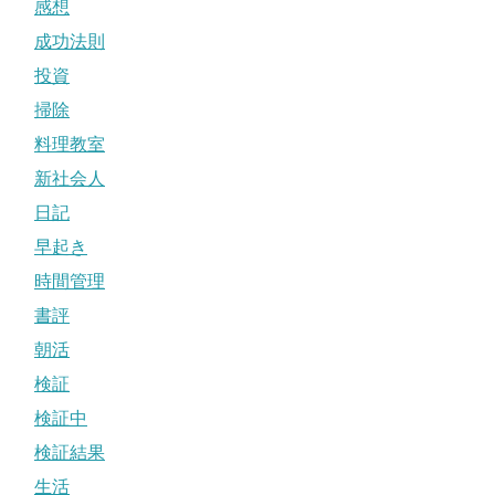
感想
成功法則
投資
掃除
料理教室
新社会人
日記
早起き
時間管理
書評
朝活
検証
検証中
検証結果
生活