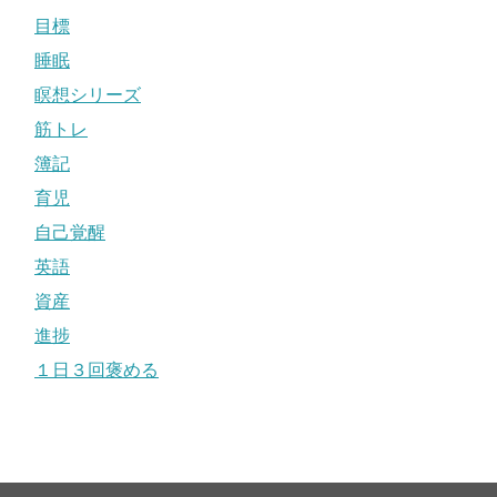
目標
睡眠
瞑想シリーズ
筋トレ
簿記
育児
自己覚醒
英語
資産
進捗
１日３回褒める