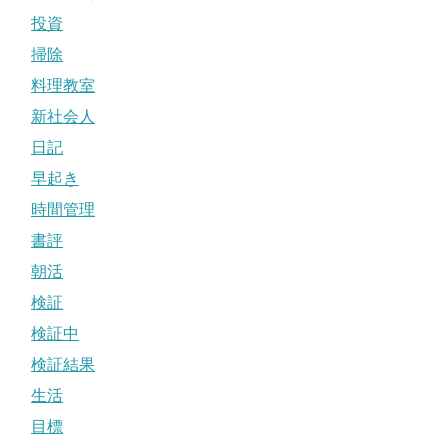
投資
掃除
料理教室
新社会人
日記
早起き
時間管理
書評
朝活
検証
検証中
検証結果
生活
目標