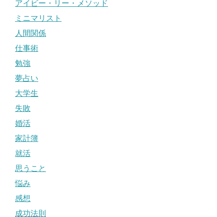
アイビー・リー・メソッド
ミニマリスト
人間関係
仕事術
勉強
夢占い
大学生
失敗
婚活
家計簿
就活
思うこと
悩み
感想
成功法則