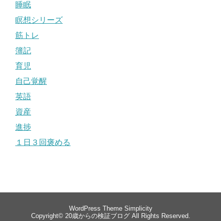
睡眠
瞑想シリーズ
筋トレ
簿記
育児
自己覚醒
英語
資産
進捗
１日３回褒める
WordPress Theme
Simplicity
Copyright©
20歳からの検証ブログ
All Rights Reserved.