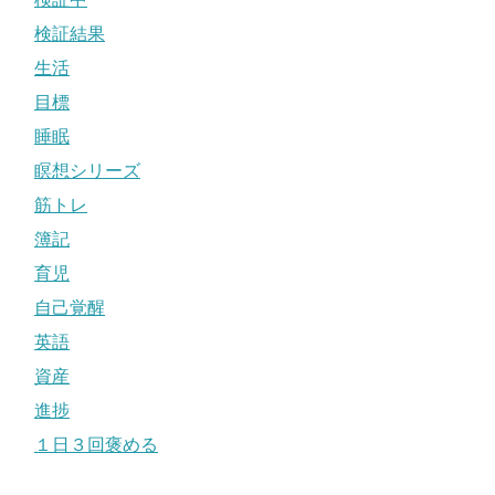
検証結果
生活
目標
睡眠
瞑想シリーズ
筋トレ
簿記
育児
自己覚醒
英語
資産
進捗
１日３回褒める