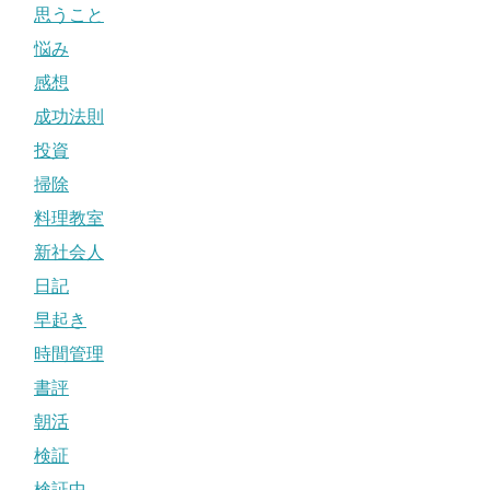
思うこと
悩み
感想
成功法則
投資
掃除
料理教室
新社会人
日記
早起き
時間管理
書評
朝活
検証
検証中