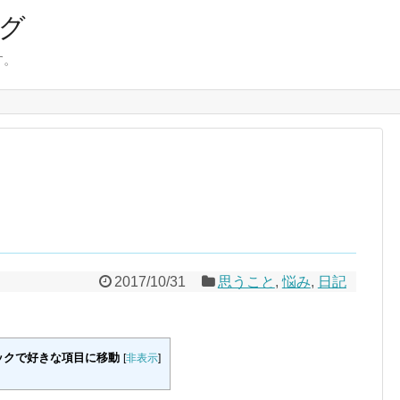
ログ
す。
2017/10/31
思うこと
,
悩み
,
日記
ックで好きな項目に移動
[
非表示
]