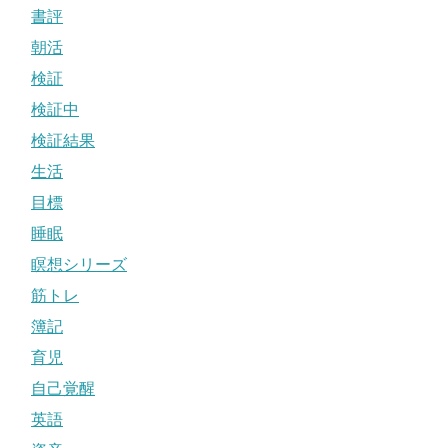
書評
朝活
検証
検証中
検証結果
生活
目標
睡眠
瞑想シリーズ
筋トレ
簿記
育児
自己覚醒
英語