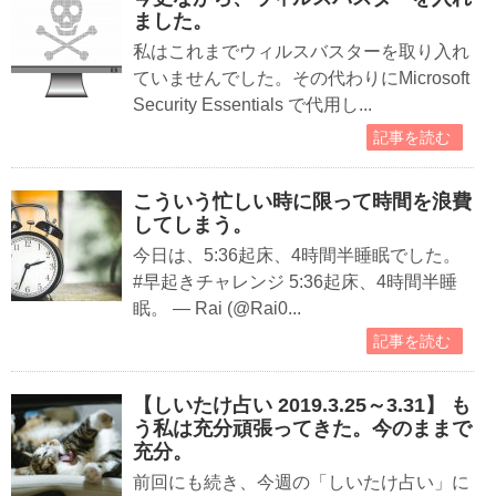
ました。
私はこれまでウィルスバスターを取り入れ
ていませんでした。その代わりにMicrosoft
Security Essentials で代用し...
記事を読む
こういう忙しい時に限って時間を浪費
してしまう。
今日は、5:36起床、4時間半睡眠でした。
#早起きチャレンジ 5:36起床、4時間半睡
眠。 — Rai (@Rai0...
記事を読む
【しいたけ占い 2019.3.25～3.31】 も
う私は充分頑張ってきた。今のままで
充分。
前回にも続き、今週の「しいたけ占い」に