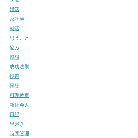
婚活
家計簿
就活
思うこと
悩み
感想
成功法則
投資
掃除
料理教室
新社会人
日記
早起き
時間管理