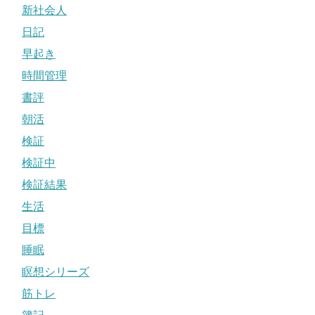
新社会人
日記
早起き
時間管理
書評
朝活
検証
検証中
検証結果
生活
目標
睡眠
瞑想シリーズ
筋トレ