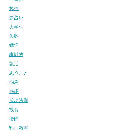
勉強
夢占い
大学生
失敗
婚活
家計簿
就活
思うこと
悩み
感想
成功法則
投資
掃除
料理教室