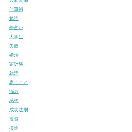
人間関係
仕事術
勉強
夢占い
大学生
失敗
婚活
家計簿
就活
思うこと
悩み
感想
成功法則
投資
掃除