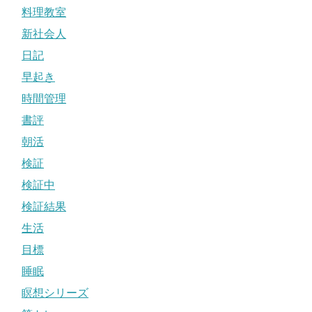
料理教室
新社会人
日記
早起き
時間管理
書評
朝活
検証
検証中
検証結果
生活
目標
睡眠
瞑想シリーズ