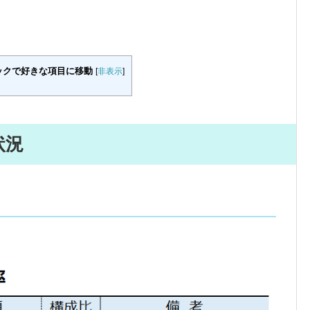
ックで好きな項目に移動
[
非表示
]
状況