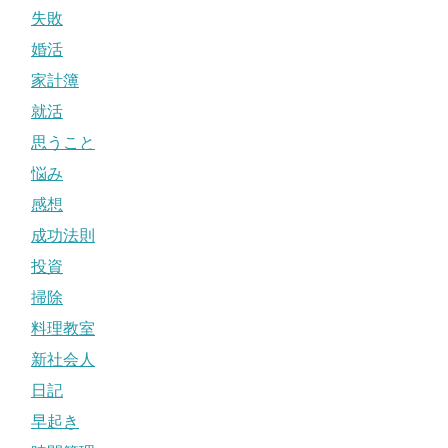
失敗
婚活
家計簿
就活
思うこと
悩み
感想
成功法則
投資
掃除
料理教室
新社会人
日記
早起き