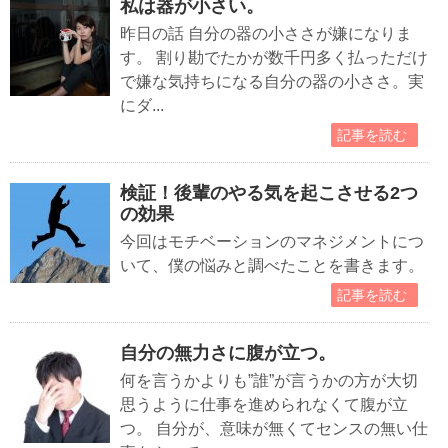
私は器が小さい。
昨日の話 自分の器の小ささが嫌になりま
す。 割り勘でたかが数千円多く払っただけ
で嫌な気持ちになる自分の器の小ささ。実
にダ...
記事を読む
検証！後輩のやる気を起こさせる2つ
の効果
今回はモチベーションのマネジメントにつ
いて、僕の悩みと調べたことを書きます。
記事を読む
自分の無力さに腹が立つ。
何を言うかよりも”誰”が言うかの方が大切
思うように仕事を進められなくて腹が立
つ。 自分が、意味が無くてセンスの無い仕