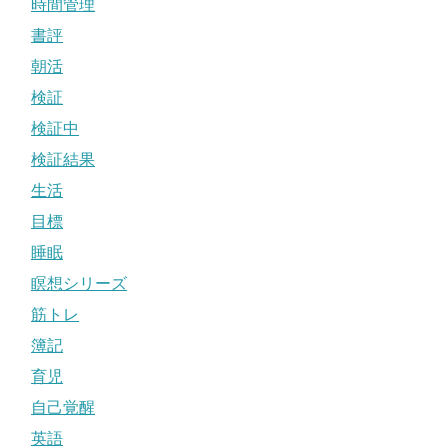
時間管理
書評
朝活
検証
検証中
検証結果
生活
目標
睡眠
瞑想シリーズ
筋トレ
簿記
育児
自己覚醒
英語