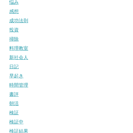
悩み
感想
成功法則
投資
掃除
料理教室
新社会人
日記
早起き
時間管理
書評
朝活
検証
検証中
検証結果