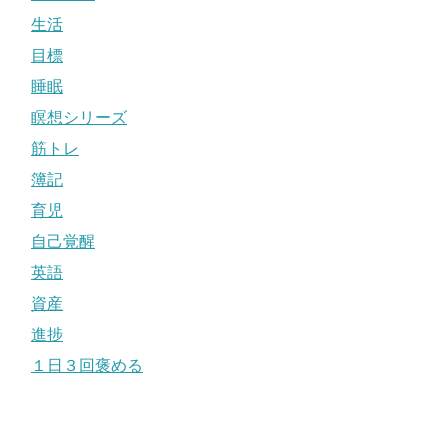
生活
目標
睡眠
瞑想シリーズ
筋トレ
簿記
育児
自己覚醒
英語
資産
進捗
１日３回褒める