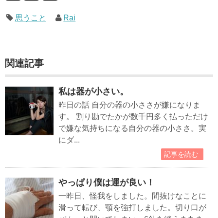
思うこと
Rai
関連記事
私は器が小さい。
昨日の話 自分の器の小ささが嫌になりま
す。 割り勘でたかが数千円多く払っただけ
で嫌な気持ちになる自分の器の小ささ。実
にダ...
記事を読む
やっぱり僕は運が良い！
一昨日、怪我をしました。間抜けなことに
滑って転び、顎を強打しました。切り口が