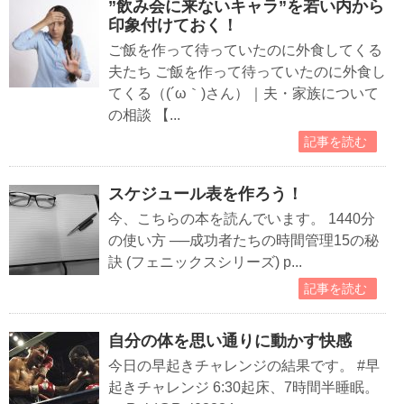
”飲み会に来ないキャラ”を若い内から
印象付けておく！
ご飯を作って待っていたのに外食してくる
夫たち ご飯を作って待っていたのに外食し
てくる（(´ω｀)さん）｜夫・家族について
の相談 【...
記事を読む
スケジュール表を作ろう！
今、こちらの本を読んでいます。 1440分
の使い方 ──成功者たちの時間管理15の秘
訣 (フェニックスシリーズ) p...
記事を読む
自分の体を思い通りに動かす快感
今日の早起きチャレンジの結果です。 #早
起きチャレンジ 6:30起床、7時間半睡眠。