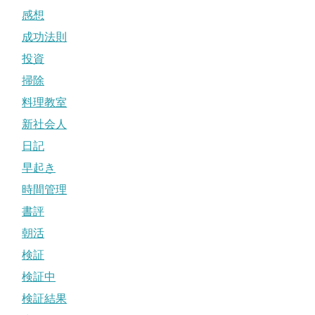
感想
成功法則
投資
掃除
料理教室
新社会人
日記
早起き
時間管理
書評
朝活
検証
検証中
検証結果