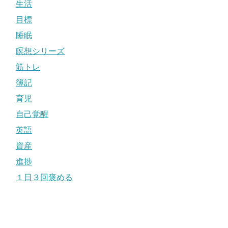
生活
目標
睡眠
瞑想シリーズ
筋トレ
簿記
育児
自己覚醒
英語
資産
進捗
１日３回褒める