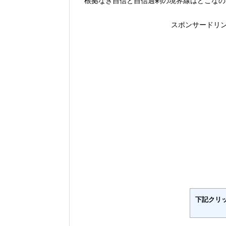
根拠なき自信と自信過剰の境界線はどこなの
スポンサードリ
下記クリ