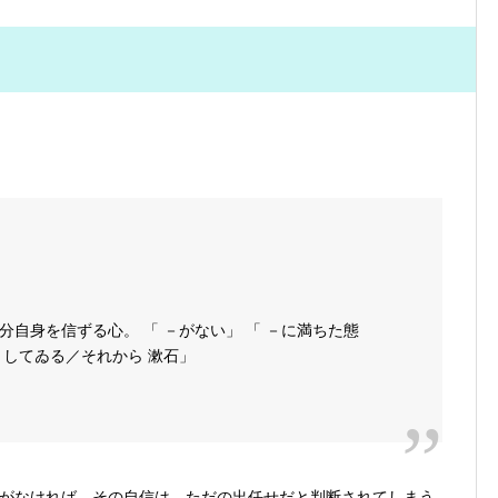
自身を信ずる心。 「 －がない」 「 －に満ちた態
－してゐる／それから 漱石」
がなければ、その自信は、ただの出任せだと判断されてしまう