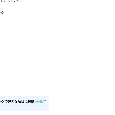
でしょうか。
ンク
ックで好きな項目に移動
[
非表示
]